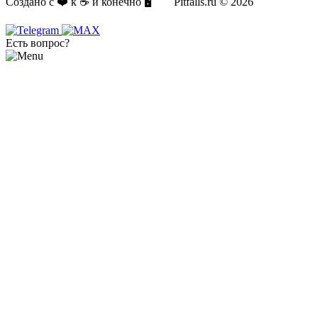
Создано с ❤️ к ☕️ и конечно 🖥️ Pitfalls.ru © 2026
Есть вопрос?