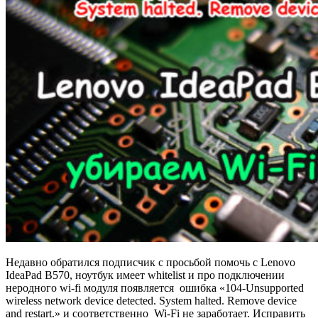
Недавно обратился подписчик с просьбой помочь с Lenovo
IdeaPad B570, ноутбук имеет whitelist и про подключении
неродного wi-fi модуля появляется ошибка «104-Unsupported
wireless network device detected. System halted. Remove device
and restart.» и соответственно Wi-Fi не заработает. Исправить