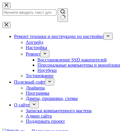
Перейти
к
сути
Ничего
не
найдено
Ремонт техники и инструкции по настройке
Апгрейд
Настройка
Ремонт
Восстановление SSD накопителей
Персональные компьютеры и моноблоки
Ноутбуки
Тестирование
Полезный софт
Драйвера
Программы
Дампы, прошивки, схемы
О сайте
Записки компьютерного мастера
Админ сайта
Поддержать проект