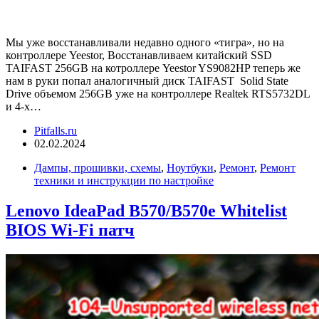
Мы уже восстанавливали недавно одного «тигра», но на
контроллере Yeestor, Восстанавливаем китайский SSD
TAIFAST 256GB на котроллере Yeestor YS9082HP теперь же
нам в руки попал аналогичный диск TAIFAST Solid State
Drive объемом 256GB уже на контроллере Realtek RTS5732DL
и 4-х…
Pitfalls.ru
02.02.2024
Дампы, прошивки, схемы
,
Ноутбуки
,
Ремонт
,
Ремонт
техники и инструкции по настройке
Lenovo IdeaPad B570/B570e Whitelist
BIOS Wi-Fi патч