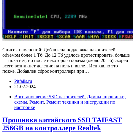
Список изменений: Добавлена поддержка накопителей
объёмом более 1 Тб. До 12 Тб удалось протестировать, больше
— пока нет, но после некоторого объёма (около 20 Тб) скорей
всего возникнет деление на ноль и вылет. Исправлю это
позже. Добавлен сброс контроллера при…
Pitfalls.ru
21.02.2024
Восстановление SSD накопителей
,
Дампы, прошивки,
схемы
,
Ремонт
,
Ремонт техники и инструкции по
настройке
Прошивка китайского SSD TAIFAST
256GB на контроллере Realtek