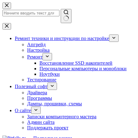
Перейти
к
сути
Ничего
не
найдено
Ремонт техники и инструкции по настройке
Апгрейд
Настройка
Ремонт
Восстановление SSD накопителей
Персональные компьютеры и моноблоки
Ноутбуки
Тестирование
Полезный софт
Драйвера
Программы
Дампы, прошивки, схемы
О сайте
Записки компьютерного мастера
Админ сайта
Поддержать проект