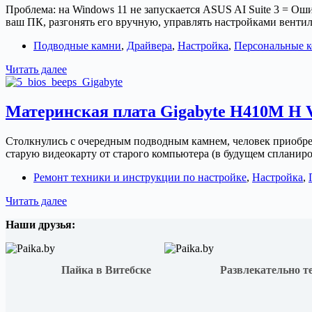
Проблема: на Windows 11 не запускается ASUS AI Suite 3 = Ошиб
материнской
ваш ПК, разгонять его вручную, управлять настройками вент
плате
AsRock
Подводные камни
,
Драйвера
,
Настройка
,
Персональные 
Windows
Читать далее
11
+
ASUS
Материнская плата Gigabyte H410M H V
AI
Suite
Столкнулись с очередным подводным камнем, человек приобрел
3
старую видеокарту от старого компьютера (в будущем спланиров
=
Ошибка
Ремонт техники и инструкции по настройке
,
Настройка
,
«access
violation
Материнская
Читать далее
dip4.dll»
плата
Наши друзья:
Gigabyte
H410M
H
V3
Пайка в Витебске
Развлекательно т
не
работает
с