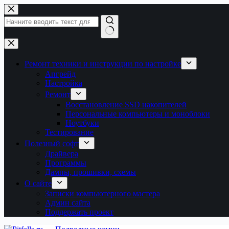
Перейти
к
сути
Ничего
не
найдено
Ремонт техники и инструкции по настройке
Апгрейд
Настройка
Ремонт
Восстановление SSD накопителей
Персональные компьютеры и моноблоки
Ноутбуки
Тестирование
Полезный софт
Драйвера
Программы
Дампы, прошивки, схемы
О сайте
Записки компьютерного мастера
Админ сайта
Поддержать проект