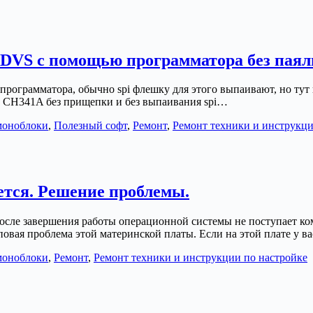
DVS с помощью программатора без пая
грамматора, обычно spi флешку для этого выпаивают, но тут н
 СH341A без прищепки и без выпаивания spi…
моноблоки
,
Полезный софт
,
Ремонт
,
Ремонт техники и инструкци
ется. Решение проблемы.
 после завершения работы операционной системы не поступает к
овая проблема этой материнской платы. Если на этой плате у в
моноблоки
,
Ремонт
,
Ремонт техники и инструкции по настройке