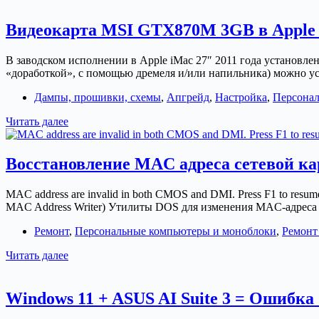
DDR4
зависает
Видеокарта MSI GTX870M 3GB в Apple 
на
датчиках
В заводском исполнении в Apple iMac 27″ 2011 года установ
в
«доработкой», с помощью дремеля и/или напильника) можно 
AIDA64
Дампы, прошивки, схемы
,
Апгрейд
,
Настройка
,
Персонал
Видеокарта
Читать далее
MSI
GTX870M
3GB
Восстановление MAC адреса сетевой ка
в
Apple
MAC address are invalid in both CMOS and DMI. Press F1 to r
iMac
MAC Address Writer) Утилиты DOS для изменения MAC-адрес
2011
(дампы
Ремонт
,
Персональные компьютеры и моноблоки
,
Ремонт
BIOS
для
Восстановление
Читать далее
видеокарты)
MAC
адреса
сетевой
Windows 11 + ASUS AI Suite 3 = Ошибка «a
карты
на