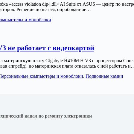
ка «access violation dip4.dll« AI Suite от ASUS — центр по нас
иляторов. Решение по шагам, опробованное…
компьютеры и моноблоки
3 не работает с видеокартой
 материнскую плату Gigabyte H410M H V3 с процессором Core i
ав апгрейд), но материнская плата отказалась с ней работать и
Персональные компьютеры и моноблоки
,
Подводные камни
ехнический канал по ремонту электроники