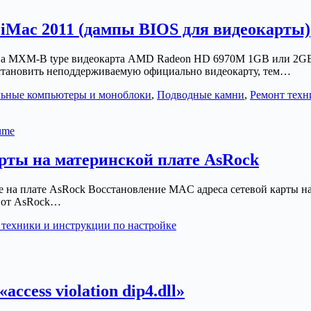
iMac 2011 (дампы BIOS для видеокарты)
лена MXM-B type видеокарта AMD Radeon HD 6970M 1GB или 2GB,
установить неподдерживаемую официально видеокарту, тем…
ьные компьютеры и моноблоки
,
Подводные камни
,
Ремонт техн
рты на материнской плате AsRock
esume на плате AsRock Восстановление MAC адреса сетевой карты
а от AsRock…
 техники и инструкции по настройке
ccess violation dip4.dll»