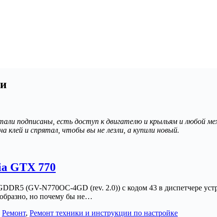
ки
тали подписаны, есть доступ к двигателю и крыльям и любой м
а клей и спрятал, чтобы вы не лезли, а купили новый.
ia GTX 770
DR5 (GV-N770OC-4GD (rev. 2.0)) с кодом 43 в диспетчере устро
ообразно, но почему бы не…
,
Ремонт
,
Ремонт техники и инструкции по настройке