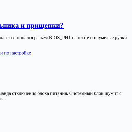
льника и прищепки?
а глаза попался разъем BIOS_PH1 на плате и очумелые ручки
и по настройке
оманда отключения блока питания. Системный блок шумит с
ас…