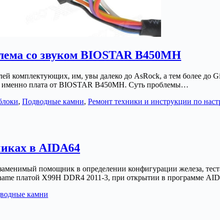
лема со звуком BIOSTAR B450MH
лей комплектующих, им, увы далеко до AsRock, а тем более до
а именно плата от BIOSTAR B450MH. Суть проблемы…
блоки
,
Подводные камни
,
Ремонт техники и инструкции по наст
чиках в AIDA64
езаменимый помощник в определении конфигурации железа, тест
noname платой X99H DDR4 2011-3, при открытии в программе A
водные камни