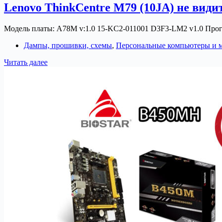
S2
Lenovo ThinkCentre M79 (10JA) не вид
v.1.3
не
Модель платы: A78M v:1.0 15-KC2-011001 D3F3-LM2 v1.0 Про
выключается.
Решение
Дампы, прошивки, схемы
,
Персональные компьютеры и 
проблемы.
Lenovo
Читать далее
ThinkCentre
M79
(10JA)
не
видит
оперативную
память