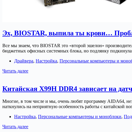
Эх, BIOSTAR, выпила ты крови… Проб
Все мы знаем, что BIOSTAR это «второй эшелон» производите
бюджетных офисных системных блока, но подлянку подкинул
Драйвера
,
Настройка
,
Персональные компьютеры и моно
Эх,
Читать далее
BIOSTAR,
выпила
ты
Китайская X99H DDR4 зависает на дат
крови…
Проблема
Многие, в том числе и мы, очень любят программу AIDA64, н
со
наткнулись на неприятную особенность работы с китайской 
звуком
BIOSTAR
Настройка
,
Персональные компьютеры и моноблоки
,
Под
B450MH
Китайская
Читать далее
X99H