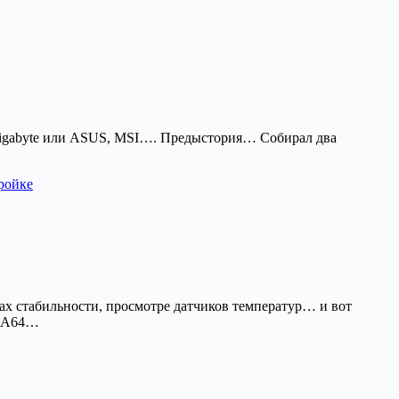
 Gigabyte или ASUS, MSI…. Предыстория… Собирал два
ройке
ах стабильности, просмотре датчиков температур… и вот
IDA64…