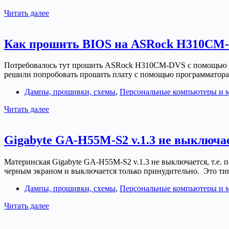
Программный
Читать далее
ремонт
видеокарты
Nvidia
Как прошить BIOS на ASRock H310CM-
GTX
770
Потребовалось тут прошить ASRock H310CM-DVS с помощью про
решили попробовать прошить плату с помощью программатора
Дампы, прошивки, схемы
,
Персональные компьютеры и 
Как
Читать далее
прошить
BIOS
на
Gigabyte GA-H55M-S2 v.1.3 не выключа
ASRock
H310CM-
Материнская Gigabyte GA-H55M-S2 v.1.3 не выключается, т.е.
DVS
черным экраном и выключается только принудительно. Это тип
с
помощью
Дампы, прошивки, схемы
,
Персональные компьютеры и 
программатора
без
Gigabyte
Читать далее
паяльника
GA-
и
H55M-
прищепки?