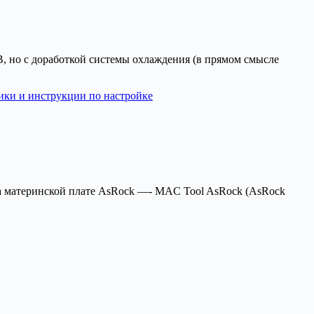
 но с доработкой системы охлаждения (в прямом смысле
ики и инструкции по настройке
 на материнской плате AsRock —- MAC Tool AsRock (AsRock