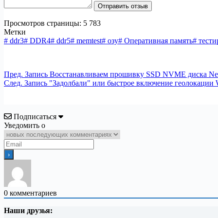
Отправить отзыв
Просмотров страницы:
5 783
Метки
#
ddr3
#
DDR4
#
ddr5
#
memtest
#
озу
#
Оперативная память
#
тести
Пред.
Запись
Восстанавливаем прошивку SSD NVME диска Net
След.
Запись
"Задолбали" или быстрое включение геолокации 
Подписаться
Уведомить о
0
комментариев
Наши друзья: