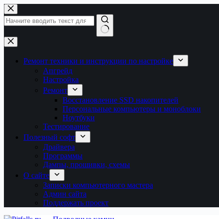
Перейти
к
сути
Ничего
не
найдено
Ремонт техники и инструкции по настройке
Апгрейд
Настройка
Ремонт
Восстановление SSD накопителей
Персональные компьютеры и моноблоки
Ноутбуки
Тестирование
Полезный софт
Драйвера
Программы
Дампы, прошивки, схемы
О сайте
Записки компьютерного мастера
Админ сайта
Поддержать проект