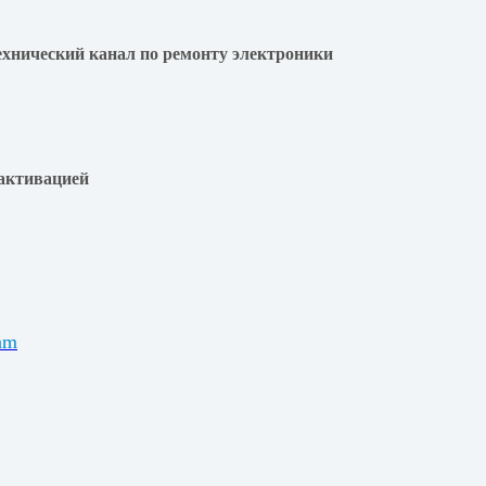
ехнический канал по ремонту электроники
активацией
am