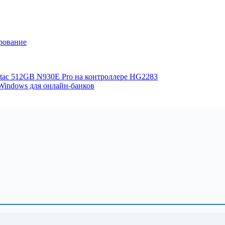
рование
ac 512GB N930E Pro на контроллере HG2283
Windows для онлайн-банков