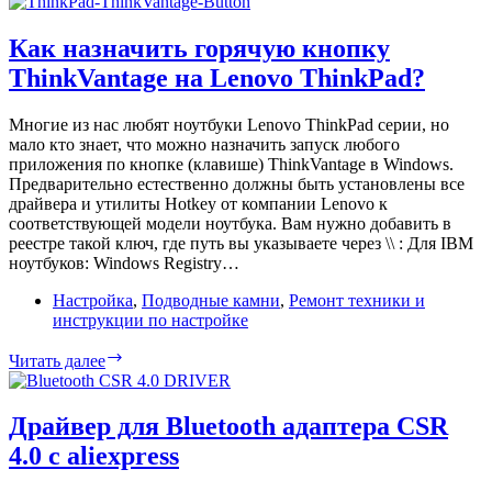
Gigabyte
H410M
Как назначить горячую кнопку
H
ThinkVantage на Lenovo ThinkPad?
V3
не
работает
Многие из нас любят ноутбуки Lenovo ThinkPad серии, но
с
мало кто знает, что можно назначить запуск любого
видеокартой
приложения по кнопке (клавише) ThinkVantage в Windows.
Предварительно естественно должны быть установлены все
драйвера и утилиты Hotkey от компании Lenovo к
соответствующей модели ноутбука. Вам нужно добавить в
реестре такой ключ, где путь вы указываете через \\ : Для IBM
ноутбуков: Windows Registry…
Настройка
,
Подводные камни
,
Ремонт техники и
инструкции по настройке
Как
Читать далее
назначить
горячую
кнопку
Драйвер для Bluetooth адаптера CSR
ThinkVantage
4.0 c aliexpress
на
Lenovo