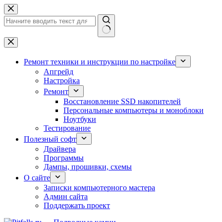
Перейти
к
сути
Ничего
не
найдено
Ремонт техники и инструкции по настройке
Апгрейд
Настройка
Ремонт
Восстановление SSD накопителей
Персональные компьютеры и моноблоки
Ноутбуки
Тестирование
Полезный софт
Драйвера
Программы
Дампы, прошивки, схемы
О сайте
Записки компьютерного мастера
Админ сайта
Поддержать проект