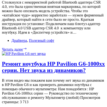
ThinkPad?
Столкнулся с некорректной работой Bluetooth адаптера CSR
4.0, это была единственная внятная маркировка, по которой
можно было опознать модель устройства. Чтобы это
«китайское чудо» корректно заработало — нужен фирменный
драйвер, который найти в сети было не просто. Краткая
инструкция по установке: Подключаем наш блютуз адаптер
Bluetooth 4.0 USB адаптер CSR 4.0 к компьютеру или
ноутбуку. Идем в «Диспетчер устройств» и…
Драйвера
,
Полезный софт
Драйвер
Читать далее
для
Bluetooth
адаптера
Ремонт ноутбука HP Pavilion G6-1000xx
CSR
серии. Нет звука из динамиков?
4.0 c
aliexpress
В этом видео мы покажем вам почему нет звука из динамиков
в HP Pavilion G6 и как проверить динамики ноутбука с
помощью обычного мультиметра: Нам понадобятся : HP
Pavilion G6-1000xx серии — Руководство по техническому
обслуживанию и ремонту Мультиметр (любой) Просмотров
страницы: 3 713