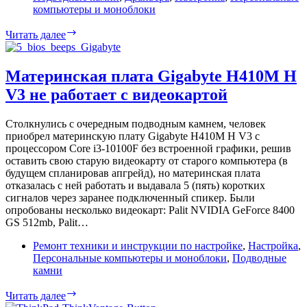
компьютеры и моноблоки
Windows
Читать далее
11
+
ASUS
Материнская плата Gigabyte H410M H
AI
V3 не работает с видеокартой
Suite
3
=
Столкнулись с очередным подводным камнем, человек
Ошибка
приобрел материнскую плату Gigabyte H410M H V3 с
«access
процессором Core i3-10100F без встроенной графики, решив
violation
оставить свою старую видеокарту от старого компьютера (в
dip4.dll»
будущем спланировав апгрейд), но материнская плата
отказалась с ней работать и выдавала 5 (пять) коротких
сигналов через заранее подключенный спикер. Были
опробованы несколько видеокарт: Palit NVIDIA GeForce 8400
GS 512mb, Palit…
Ремонт техники и инструкции по настройке
,
Настройка
,
Персональные компьютеры и моноблоки
,
Подводные
камни
Материнская
Читать далее
плата