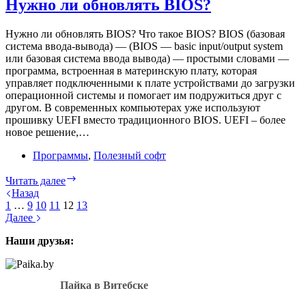
Нужно ли обновлять BIOS?
DDR4?
Нужно ли обновлять BIOS? Что такое BIOS? BIOS (базовая
система ввода-вывода) — (BIOS — basic input/output system
или базовая система ввода вывода) — простыми словами —
программа, встроенная в материнскую плату, которая
управляет подключенными к плате устройствами до загрузки
операционной системы и помогает им подружиться друг с
другом. В современных компьютерах уже используют
прошивку UEFI вместо традиционного BIOS. UEFI – более
новое решение,…
Программы
,
Полезный софт
Нужно
Читать далее
ли
Назад
обновлять
1
…
9
10
11
12
13
BIOS?
Далее
Наши друзья:
Пайка в Витебске