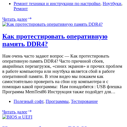
Ремонт техники и инструкции по настройке
,
Ноутбуки
,
Ремонт
Ремонт
Читать далее
ноутбука
HP
Pavilion
Как протестировать оперативную
G6-
память DDR4?
1000xx
серии.
Нет
Нам очень часто задают вопрос — Как протестировать
звука
оперативную память DDR4? Часто причиной сбоев,
из
аварийных перезагрузок, «синих экранов» и прочих проблем
динамиков?
в работе компьютера или ноутбука является сбой в работе
оперативной памяти. В этом видео мы покажем как
самостоятельно проверить на сбои озу компьютера и с
помощью какой программы: Нам понадобятся : USB флешка
Программа MemTest86 Инструкция также подойдет для…
Полезный софт
,
Программы
,
Тестирование
Как
Читать далее
протестировать
оперативную
память