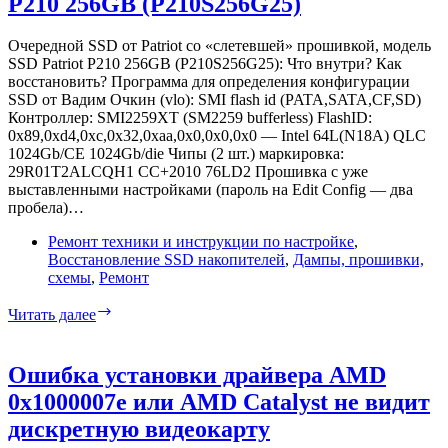
P210 256GB (P210S256G25)
DDR3
в
низковольтную
Очередной SSD от Patriot со «слетевшей» прошивкой, модель
DDR3L
SSD Patriot P210 256GB (P210S256G25): Что внутри? Как
?
восстановить? Программа для определения конфигурации
SSD от Вадим Очкин (vlo): SMI flash id (PATA,SATA,CF,SD)
Контроллер: SMI2259XT (SM2259 bufferless) FlashID:
0x89,0xd4,0xc,0x32,0xaa,0x0,0x0,0x0 — Intel 64L(N18A) QLC
1024Gb/CE 1024Gb/die Чипы (2 шт.) маркировка:
29R01T2ALCQH1 CC+2010 76LD2 Прошивка с уже
выставленными настройками (пароль на Edit Config — два
пробела)…
Ремонт техники и инструкции по настройке
,
Восстановление SSD накопителей
,
Дампы, прошивки,
схемы
,
Ремонт
Восстановление
Читать далее
прошивки
SSD
Patriot
Ошибка установки драйвера AMD
P210
0x1000007e или AMD Catalyst не видит
256GB
(P210S256G25)
дискретную видеокарту