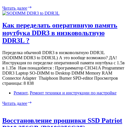
Восстановление
Читать далее
MAC
адреса
сетевой
Как переделать оперативную память
карты
ноутбука DDR3 в низковольтную
на
материнской
DDR3L ?
плате
AsRock
Переделка обычной DDR3 в низковольтную DDR3L
(SODIMM DDR3 to DDR3L) А это вообще возможно? ДА!
Инструкция по переделке оперативной памяти ноутбука с 1.5в
в 1.35в Нам понадобятся : Программатор CH341A Programmer
DDR3 Laptop SO-DIMM to Desktop DIMM Memory RAM
Connector Adapter Thaiphoon Burner SPD-editor Просмотров
страницы: 8 838
Ремонт
,
Ремонт техники и инструкции по настройке
Как
Читать далее
переделать
оперативную
память
Восстановление прошивки SSD Patriot
ноутбука