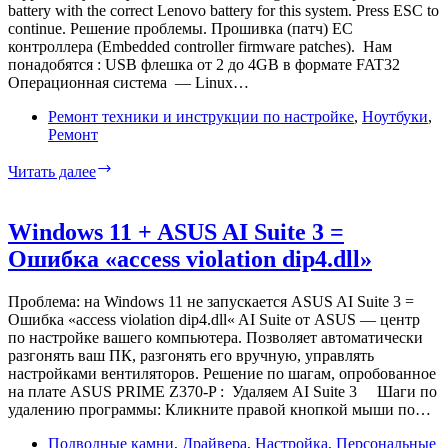
видит
battery with the correct Lenovo battery for this system. Press ESC to
дискретную
continue. Решение проблемы. Прошивка (патч) EC
видеокарту
контроллера (Embedded controller firmware patches). Нам
понадобятся : USB флешка от 2 до 4GB в формате FAT32
Операционная система — Linux…
Ремонт техники и инструкции по настройке
,
Ноутбуки
,
Ремонт
Lenovo
Читать далее
V580c
не
опознает
Windows 11 + ASUS AI Suite 3 =
батарею.
Ошибка «access violation dip4.dll»
Решение
проблемы.
Проблема: на Windows 11 не запускается ASUS AI Suite 3 =
Ошибка «access violation dip4.dll« AI Suite от ASUS — центр
по настройке вашего компьютера. Позволяет автоматически
разгонять ваш ПК, разгонять его вручную, управлять
настройками вентиляторов. Решение по шагам, опробованное
на плате ASUS PRIME Z370-P : Удаляем AI Suite 3 Шаги по
удалению программы: Кликните правой кнопкой мыши по…
Подводные камни
,
Драйвера
,
Настройка
,
Персональные