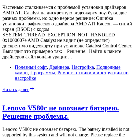
Частенько сталкиваемся с проблемой установки драйверов
AMD ATI Catalyst на дискретную видеокарту ноутбука, две
разных проблемы, но одно верное решение: Ошибка
установки графического драйвера AMD ATI Radeon — синий
экран (BSOD) c кодом
SYSTEM_THREAD_EXCEPTION_NOT_HANDLED
0x1000007e AMD Catalyst не видит (не определяет)
дискретную видеокарту при установке Catalyst Control Center.
Выглядит это примерно так: Решение: Найти в пакете
драйверов файл конфигурации…
Полезный софт
,
Драйвера
,
Настройка
,
Подводные
камни
,
Программы
,
Ремонт техники и инструкции по
настройке
Ошибка
Читать далее
установки
драйвера
AMD
Lenovo V580c не опознает батарею.
0x1000007e
Решение проблемы.
или
AMD
Catalyst
Lenovo V580c не опознает батарею. The battery installed is not
не
supported by this system and will not charge. Please replace the