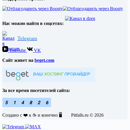
Нас можно найти в соцсетях:
Telegram
YouTube
VK
Cайт живет на
beget.com
За все время посетителей сайта:
5
1
4
8
2
6
Создано с ❤️ к ☕️ и конечно 🖥️ Pitfalls.ru © 2026