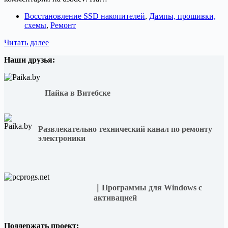
Восстановление SSD накопителей
,
Дампы, прошивки,
схемы
,
Ремонт
Восстанавливаем
Читать далее
прошивку
Наши друзья:
SSD
NVME
диска
Netac
Пайка в Витебске
NV3000
250GB
на
контроллере
Развлекательно технический канал по ремонту
MAP1202
электроники
｜Программы для Windows с
активацией
Поддержать проект: