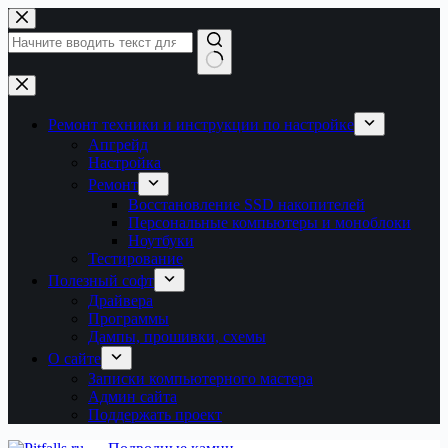
Перейти
к
сути
Ничего
не
найдено
Ремонт техники и инструкции по настройке
Апгрейд
Настройка
Ремонт
Восстановление SSD накопителей
Персональные компьютеры и моноблоки
Ноутбуки
Тестирование
Полезный софт
Драйвера
Программы
Дампы, прошивки, схемы
О сайте
Записки компьютерного мастера
Админ сайта
Поддержать проект