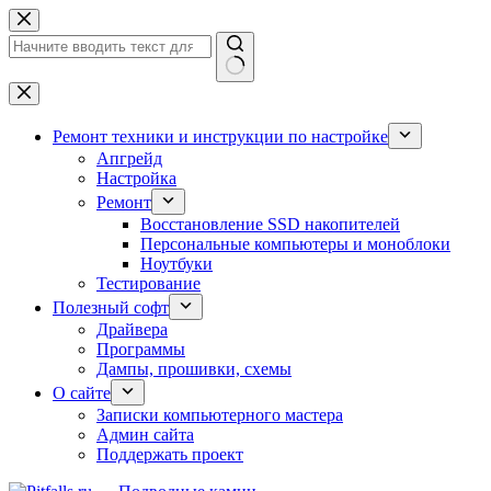
Перейти
к
сути
Ничего
не
найдено
Ремонт техники и инструкции по настройке
Апгрейд
Настройка
Ремонт
Восстановление SSD накопителей
Персональные компьютеры и моноблоки
Ноутбуки
Тестирование
Полезный софт
Драйвера
Программы
Дампы, прошивки, схемы
О сайте
Записки компьютерного мастера
Админ сайта
Поддержать проект