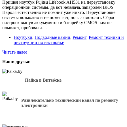
Acer
Пришел ноутбук Fujitsu Lifebook AH531 на переустановку
Swift
операционной системы, да вот незадача, запаролен BIOS.
3
Пароля естественно не помнит уже никто. Переустановке
?
системы возможно и не помешает, но глаз мозолит. Сброс
настроек вынув аккумулятор и батарейку CMOS нам не
поможет, пробовали. …
Ноутбуки
,
Подводные камни
,
Ремонт
,
Ремонт техники и
инструкции по настройке
Как
Читать далее
убрать
Наши друзья:
пароль
на
BIOS
в
Пайка в Витебске
ноутбуке
Fujitsu
Lifebook
AH531
Развлекательно технический канал по ремонту
?
электроники