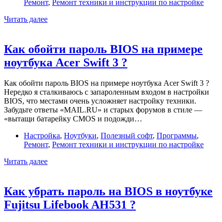
Ремонт
,
Ремонт техники и инструкции по настройке
Снимаем
Читать далее
пароль
BIOS
на
Как обойти пароль BIOS на примере
HP
ноутбука Acer Swift 3 ?
ProBook
11
EE
Как обойти пароль BIOS на примере ноутбука Acer Swift 3 ?
G1
Нередко я сталкиваюсь с запароленным входом в настройки
BIOS, что местами очень усложняет настройку техники.
Забудьте ответы «MAIL.RU» и старых форумов в стиле —
«вытащи батарейку CMOS и подожди…
Настройка
,
Ноутбуки
,
Полезный софт
,
Программы
,
Ремонт
,
Ремонт техники и инструкции по настройке
Как
Читать далее
обойти
пароль
BIOS
Как убрать пароль на BIOS в ноутбуке
на
Fujitsu Lifebook AH531 ?
примере
ноутбука