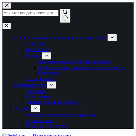
Перейти
к
сути
Ничего
не
найдено
Ремонт техники и инструкции по настройке
Апгрейд
Настройка
Ремонт
Восстановление SSD накопителей
Персональные компьютеры и моноблоки
Ноутбуки
Тестирование
Полезный софт
Драйвера
Программы
Дампы, прошивки, схемы
О сайте
Записки компьютерного мастера
Админ сайта
Поддержать проект