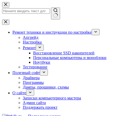
Перейти
к
сути
Ничего
не
найдено
Ремонт техники и инструкции по настройке
Апгрейд
Настройка
Ремонт
Восстановление SSD накопителей
Персональные компьютеры и моноблоки
Ноутбуки
Тестирование
Полезный софт
Драйвера
Программы
Дампы, прошивки, схемы
О сайте
Записки компьютерного мастера
Админ сайта
Поддержать проект