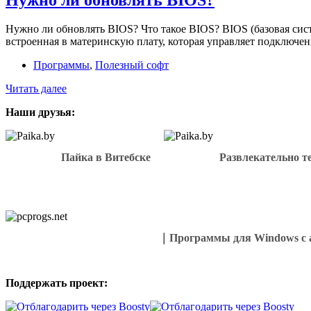
ноутбуке
Lenovo
Нужно ли обновлять BIOS? Что такое BIOS? BIOS (базовая сист
без
встроенная в материнскую плату, которая управляет подключе
аккумулятора
?
Программы
,
Полезный софт
(на
примере
Нужно
Читать далее
Lenovo
ли
G505s)
Наши друзья:
обновлять
BIOS?
Пайка в Витебске
Развлекательно т
｜Программы для Windows с 
Поддержать проект: