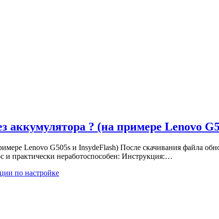
ез аккумулятора ? (на примере Lenovo G5
римере Lenovo G505s и InsydeFlash) После скачивания файла обно
нос и практически неработоспособен: Инструкция:…
ции по настройке