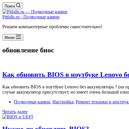
Поиск
Pitfalls.ru - Подводные камни
Решаем компьютерные проблемы самостоятельно!
Меню
обновление биос
Как обновить BIOS в ноутбуке Lenovo б
Как обновить BIOS в ноутбуке Lenovo без аккумулятора ? (на п
случае аккумулятор присутствует, но имеет очень большой из
Подводные камни
,
Настройка
,
Ремонт техники и инструк
Как
Читать далее
обновить
BIOS
в
Нужно ли обновлять BIOS?