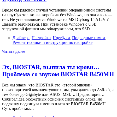
Вроде бы рядовой случай установки операционной системы
на ноутбук только «из коробки» без Windows, но оказалось —
нет. Не устанавливается Windows на MSI Cyborg 15 A12V ?
Давайте разбираться. При установке Windows c USB
загрузочной флешки мы обнаруживаем, что SSD…
Драйвера
,
Настройка
,
Ноутбуки
,
Подводные камни
,
Ремонт техники и инструкции по настройке
Не
Читать далее
устанавливается
Windows
на
Эх, BIOSTAR, выпила ты крови…
MSI
Проблема со звуком BIOSTAR B450MH
Cyborg
15
A12V
Все мы знаем, что BIOSTAR это «второй эшелон»
производителей комплектующих, им, увы далеко до AsRock, а
тем более до Gigabyte или ASUS, MSI…. Предыстория…
Собирал два бюджетных офисных системных блока, но
подлянку подкинула именно плата от BIOSTAR B450MH.
Суть проблемы…