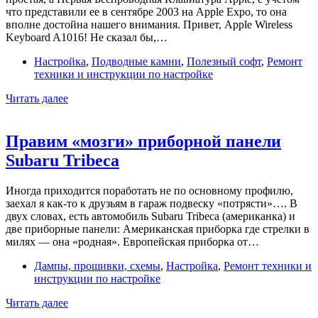
что представили ее в сентябре 2003 на Apple Expo, то она
вполне достойна нашего внимания. Привет, Apple Wireless
Keyboard A1016! Не сказал бы,…
Настройка
,
Подводные камни
,
Полезный софт
,
Ремонт
техники и инструкции по настройке
Черная
Читать далее
магия
Apple
с
Правим «мозги» приборной панели
белой
Subaru Tribeca
винтажной
клавиатурой.
Подключаем
Иногда приходится поработать не по основному профилю,
Apple
заехал я как-то к друзьям в гараж подвеску «потрясти»…. В
Wireless
двух словах, есть автомобиль Subaru Tribeca (американка) и
Keyboard
две приборные панели: Американская приборка где стрелки в
A1016
милях — она «родная». Европейская приборка от…
2003
года
Дампы, прошивки, схемы
,
Настройка
,
Ремонт техники и
к
инструкции по настройке
современным
Правим
операционным
Читать далее
«мозги»
системам.