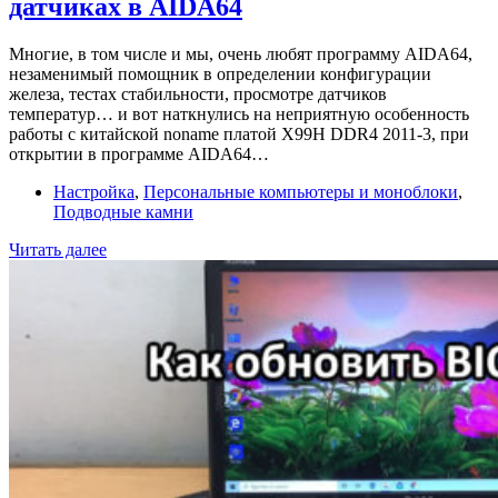
датчиках в AIDA64
на
Windows
и
Многие, в том числе и мы, очень любят программу AIDA64,
Macos?
незаменимый помощник в определении конфигурации
Простой
железа, тестах стабильности, просмотре датчиков
способ.
температур… и вот наткнулись на неприятную особенность
работы с китайской noname платой X99H DDR4 2011-3, при
открытии в программе AIDA64…
Настройка
,
Персональные компьютеры и моноблоки
,
Подводные камни
Китайская
Читать далее
X99H
DDR4
зависает
на
датчиках
в
AIDA64