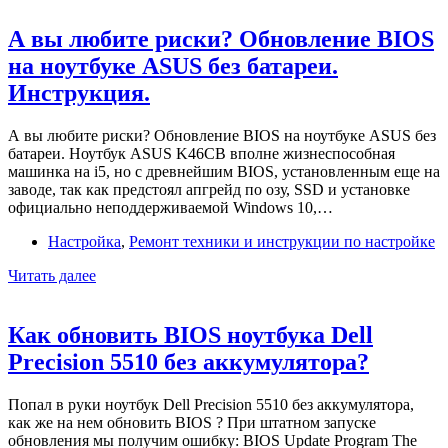
приборной
панели
А вы любите риски? Обновление BIOS
Subaru
на ноутбуке ASUS без батареи.
Tribeca
Инструкция.
А вы любите риски? Обновление BIOS на ноутбуке ASUS без
батареи. Ноутбук ASUS K46CB вполне жизнеспособная
машинка на i5, но с древнейшим BIOS, установленным еще на
заводе, так как предстоял апгрейд по озу, SSD и установке
официально неподдерживаемой Windows 10,…
Настройка
,
Ремонт техники и инструкции по настройке
А
Читать далее
вы
любите
риски?
Как обновить BIOS ноутбука Dell
Обновление
Precision 5510 без аккумулятора?
BIOS
на
ноутбуке
Попал в руки ноутбук Dell Precision 5510 без аккумулятора,
ASUS
как же на нем обновить BIOS ? При штатном запуске
без
обновления мы получим ошибку: BIOS Update Program The