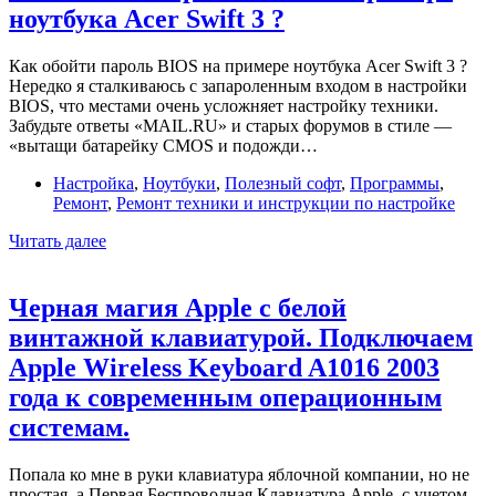
Epson
ноутбука Acer Swift 3 ?
на
примере
модели
Как обойти пароль BIOS на примере ноутбука Acer Swift 3 ?
Home
Нередко я сталкиваюсь с запароленным входом в настройки
XP-
BIOS, что местами очень усложняет настройку техники.
342
Забудьте ответы «MAIL.RU» и старых форумов в стиле —
«вытащи батарейку CMOS и подожди…
Настройка
,
Ноутбуки
,
Полезный софт
,
Программы
,
Ремонт
,
Ремонт техники и инструкции по настройке
Как
Читать далее
обойти
пароль
BIOS
Черная магия Apple с белой
на
винтажной клавиатурой. Подключаем
примере
ноутбука
Apple Wireless Keyboard A1016 2003
Acer
года к современным операционным
Swift
3
системам.
?
Попала ко мне в руки клавиатура яблочной компании, но не
простая, а Первая Беспроводная Клавиатура Apple, с учетом