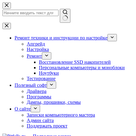
Перейти
к
сути
Ничего
не
найдено
Ремонт техники и инструкции по настройке
Апгрейд
Настройка
Ремонт
Восстановление SSD накопителей
Персональные компьютеры и моноблоки
Ноутбуки
Тестирование
Полезный софт
Драйвера
Программы
Дампы, прошивки, схемы
О сайте
Записки компьютерного мастера
Админ сайта
Поддержать проект