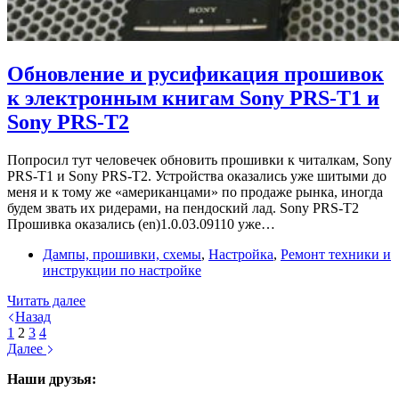
Обновление и русификация прошивок
к электронным книгам Sony PRS-T1 и
Sony PRS-T2
Попросил тут человечек обновить прошивки к читалкам, Sony
PRS-T1 и Sony PRS-T2. Устройства оказались уже шитыми до
меня и к тому же «американцами» по продаже рынка, иногда
будем звать их ридерами, на пендоский лад. Sony PRS-T2
Прошивка оказались (en)1.0.03.09110 уже…
Дампы, прошивки, схемы
,
Настройка
,
Ремонт техники и
инструкции по настройке
Обновление
Читать далее
и
Назад
русификация
1
2
3
4
прошивок
Далее
к
Наши друзья:
электронным
книгам