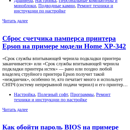
Драйвера
,
Настройка
,
Персональные компьютеры и
моноблоки
,
Подводные камни
,
Ремонт техники и
инструкции по настройке
Эх,
Читать далее
BIOSTAR,
выпила
ты
Сброс счетчика памперса принтера
крови…
Epson на примере модели Home XP-342
Проблема
со
звуком
«Срок службы впитывающей чернила подкладки принтера
BIOSTAR
заканчивается» или «Срок службы впитывающей чернила
B450MH
подкладки принтера истек» — рано или поздно любой
владелец струйного принтера Epson получит такой
«нежданчик», особенно те, кто печатает много и использует
СНПЧ (систему непрерывной подачи чернил) и его принтер…
Настройка
,
Полезный софт
,
Программы
,
Ремонт
техники и инструкции по настройке
Сброс
Читать далее
счетчика
памперса
принтера
Как обойти пароль BIOS на примере