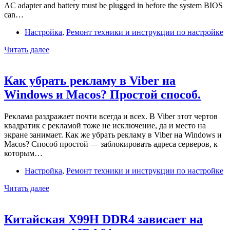
батареи.
AC adapter and battery must be plugged in before the system BIOS
Инструкция.
can…
Настройка
,
Ремонт техники и инструкции по настройке
Как
Читать далее
обновить
BIOS
ноутбука
Как убрать рекламу в Viber на
Dell
Windows и Macos? Простой способ.
Precision
5510
без
Реклама раздражает почти всегда и всех. В Viber этот чертов
аккумулятора?
квадратик с рекламой тоже не исключение, да и место на
экране занимает. Как же убрать рекламу в Viber на Windows и
Macos? Способ простой — заблокировать адреса серверов, к
которым…
Настройка
,
Ремонт техники и инструкции по настройке
Как
Читать далее
убрать
рекламу
в
Китайская X99H DDR4 зависает на
Viber