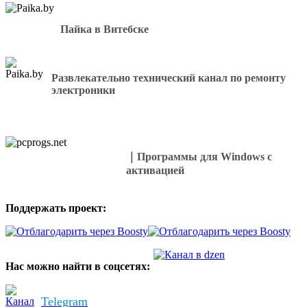
Sony
PRS-
Пайка в Витебске
T1
и
Sony
PRS-
Развлекательно технический канал по ремонту
T2
электроники
｜Программы для Windows с
активацией
Поддержать проект:
Нас можно найти в соцсетях:
Telegram