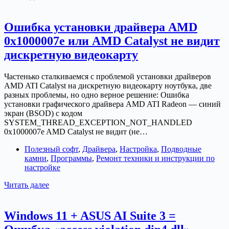
ThinkBook
15
G2
Ошибка установки драйвера AMD
ITL
0x1000007e или AMD Catalyst не видит
при
установке
дискретную видеокарту
Windows
10
Частенько сталкиваемся с проблемой установки драйверов
не
AMD ATI Catalyst на дискретную видеокарту ноутбука, две
видит
разных проблемы, но одно верное решение: Ошибка
SSD
установки графического драйвера AMD ATI Radeon — синий
диск
экран (BSOD) c кодом
SYSTEM_THREAD_EXCEPTION_NOT_HANDLED
0x1000007e AMD Catalyst не видит (не…
Полезный софт
,
Драйвера
,
Настройка
,
Подводные
камни
,
Программы
,
Ремонт техники и инструкции по
настройке
Ошибка
Читать далее
установки
драйвера
AMD
Windows 11 + ASUS AI Suite 3 =
0x1000007e