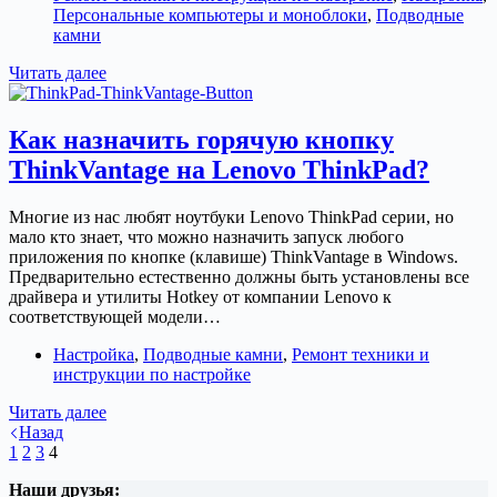
Персональные компьютеры и моноблоки
,
Подводные
камни
Материнская
Читать далее
плата
Gigabyte
H410M
Как назначить горячую кнопку
H
ThinkVantage на Lenovo ThinkPad?
V3
не
работает
Многие из нас любят ноутбуки Lenovo ThinkPad серии, но
с
мало кто знает, что можно назначить запуск любого
видеокартой
приложения по кнопке (клавише) ThinkVantage в Windows.
Предварительно естественно должны быть установлены все
драйвера и утилиты Hotkey от компании Lenovo к
соответствующей модели…
Настройка
,
Подводные камни
,
Ремонт техники и
инструкции по настройке
Как
Читать далее
назначить
Назад
горячую
1
2
3
4
кнопку
Наши друзья:
ThinkVantage