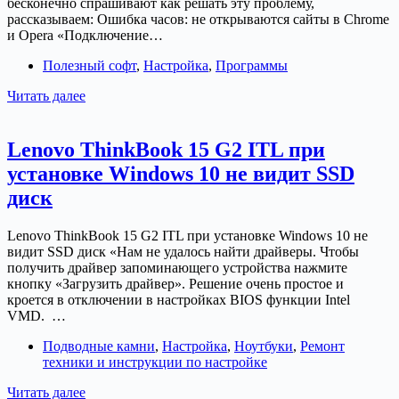
бесконечно спрашивают как решать эту проблему,
на
рассказываем: Ошибка часов: не открываются сайты в Chrome
Windows
и Opera «Подключение…
7×64
Полезный софт
,
Настройка
,
Программы
Ошибка
Читать далее
NET::ERR_CERT_DATE_INVALID
или
«Часы
Lenovo ThinkBook 15 G2 ITL при
отстают»
установке Windows 10 не видит SSD
диск
Lenovo ThinkBook 15 G2 ITL при установке Windows 10 не
видит SSD диск «Нам не удалось найти драйверы. Чтобы
получить драйвер запоминающего устройства нажмите
кнопку «Загрузить драйвер». Решение очень простое и
кроется в отключении в настройках BIOS функции Intel
VMD. …
Подводные камни
,
Настройка
,
Ноутбуки
,
Ремонт
техники и инструкции по настройке
Lenovo
Читать далее