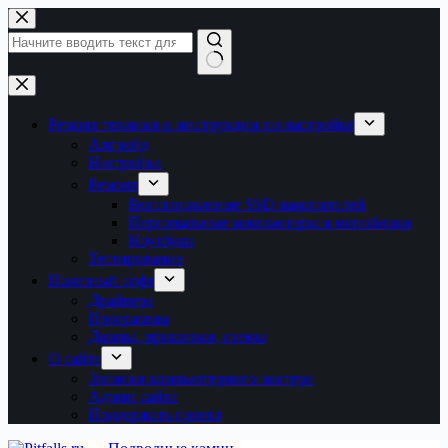
Перейти
к
сути
Ничего
не
найдено
Ремонт техники и инструкции по настройке
Апгрейд
Настройка
Ремонт
Восстановление SSD накопителей
Персональные компьютеры и моноблоки
Ноутбуки
Тестирование
Полезный софт
Драйвера
Программы
Дампы, прошивки, схемы
О сайте
Записки компьютерного мастера
Админ сайта
Поддержать проект