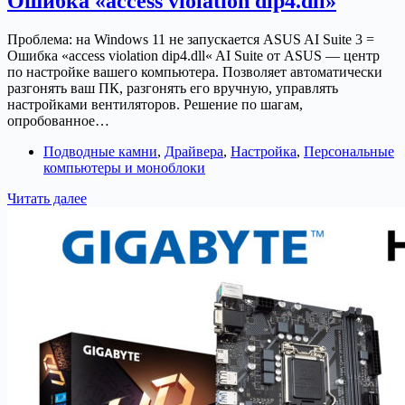
Ошибка «access violation dip4.dll»
или
AMD
Catalyst
Проблема: на Windows 11 не запускается ASUS AI Suite 3 =
не
Ошибка «access violation dip4.dll« AI Suite от ASUS — центр
видит
по настройке вашего компьютера. Позволяет автоматически
дискретную
разгонять ваш ПК, разгонять его вручную, управлять
видеокарту
настройками вентиляторов. Решение по шагам,
опробованное…
Подводные камни
,
Драйвера
,
Настройка
,
Персональные
компьютеры и моноблоки
Windows
Читать далее
11
+
ASUS
AI
Suite
3
=
Ошибка
«access
violation
dip4.dll»