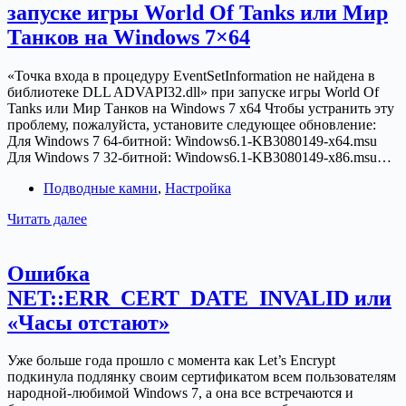
запуске игры World Of Tanks или Мир
Танков на Windows 7×64
«Точка входа в процедуру EventSetInformation не найдена в
библиотеке DLL ADVAPI32.dll» при запуске игры World Of
Tanks или Мир Танков на Windows 7 x64 Чтобы устранить эту
проблему, пожалуйста, установите следующее обновление:
Для Windows 7 64-битной: Windows6.1-KB3080149-x64.msu
Для Windows 7 32-битной: Windows6.1-KB3080149-x86.msu…
Подводные камни
,
Настройка
Ошибка
Читать далее
библиотеки
ADVAPI32.dll
при
Ошибка
запуске
NET::ERR_CERT_DATE_INVALID или
игры
World
«Часы отстают»
Of
Tanks
Уже больше года прошло с момента как Let’s Encrypt
или
подкинула подлянку своим сертификатом всем пользователям
Мир
народной-любимой Windows 7, а она все встречаются и
Танков